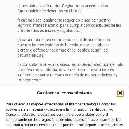
e) permitir a los Usuarios Registrados acceder a las
funcionalidades descritas en el Sitio;
f) cuando sea legalmente requerido o sea de nuestro
legítimo interés hacerlo, para cumplir con solicitudes de las
autoridades policiales y reguladoras;
g) para obtener asesoramiento legal de acuerdo con
nuestro interés legítimo de hacerlo, o para establecer,
ejercer o defender reclamaciones legales, según las
circunstancias;
h) consultar a nuestros asesores profesionales, por ejemplo
para fines de auditoría, de acuerdo con nuestro interés
legítimo de operar nuestro negocio de manera eficiente y
transparente;
i) investigar violaciones de la Política de Privacidad o de los
Gestionar el consentimiento
“Términos de Uso” de acuerdo con nuestro interés legítimo
de hacerlo; y
Para ofrecer las mejores experiencias, utilizamos tecnologías como las
cookies para almacenar y/o acceder a la información del dispositivo.
Consentir estas tecnologías nos permitirá procesar datos como el
3. Cómo compartimos su información personal
comportamiento de navegación o identificaciones únicas en este sitio. No
con terceros
consentir o retirar el consentimiento, puede afectar negativamente a ciertas