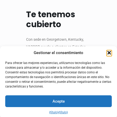
Te tenemos
cubierto
Con sede en Georgetown, Kentucky,
VASCOR ayuda a clientes en Estados
Gestionar el consentimiento
Unidos, Canadá y México a optimizar la
eficiencia de su cadena de suministro y
Para ofrecer las mejores experiencias, utilizamos tecnologías como las
cookies para almacenar y/o acceder a la información del dispositivo.
los costos logísticos. Descubra cómo
Consentir estas tecnologías nos permitirá procesar datos como el
nuestras soluciones logísticas
comportamiento de navegación o identificaciones únicas en este sitio. No
consentir o retirar el consentimiento, puede afectar negativamente a ciertas
integrales y personalizadas, junto con
características y funciones.
nuestra inteligencia empresarial
superior, pueden alcanzar sus objetivos
Acepte
comerciales y brindarle una ventaja
{título}
{título}
competitiva.